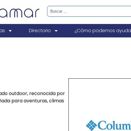
ias
Directorio
¿Cómo podemos ayuda
ado outdoor, reconocida por
eñada para aventuras, climas