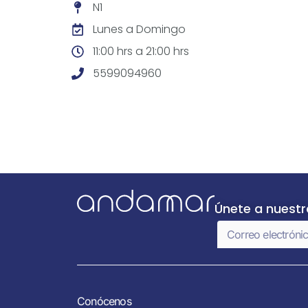
N1
Lunes a Domingo
11:00 hrs a 21:00 hrs
5599094960
Únete a nuest
Conócenos