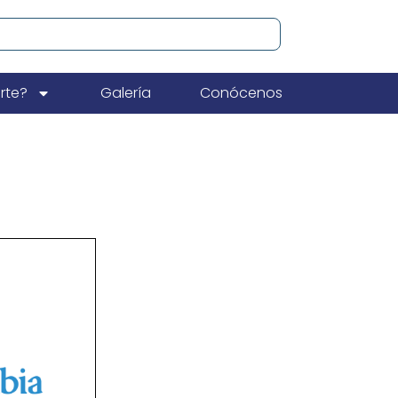
rte?
Galería
Conócenos