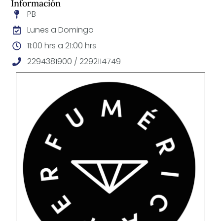
Información
PB
Lunes a Domingo
11:00 hrs a 21:00 hrs
2294381900 / 2292114749