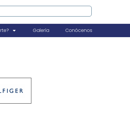
rte?
Galería
Conócenos