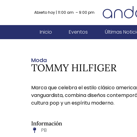
Abierto hoy | 11:00 am – 9:00 pm
Inicio
Eventos
Últimas Notic
Moda
TOMMY HILFIGER
Marca que celebra el estilo clásico americ
vanguardista, combina diseños contemporán
cultura pop y un espíritu moderno.
Información
PB