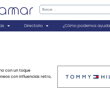
ias
Directorio
¿Cómo podemos ayuda
ano con un toque
eos con influencias retro,