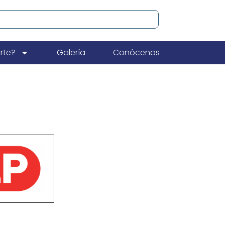
rte?
Galería
Conócenos